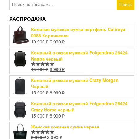
Искать:
Поиск
РАСПРОДАЖА
Кожаная мужская сумка портфель Catiroya
0088 Коричневая
10 990
₽
6 990
₽
Кожаный рюкзак мужской Folgandros 25424
Nappa черный
15 000
₽
8 990
₽
Оценка
5.00
из 5
Кожаный рюкзак мужской Crazy Morgan
Черный
15 000
₽
8 990
₽
Кожаный рюкзак мужской Folgandros 25424
Crazy Horse черный
15 000
₽
8 990
₽
Женская кожаная сумка черная
8 390
₽
2 990
₽
Оценка
5.00