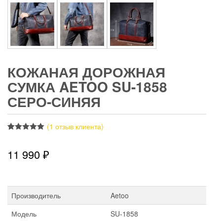
КОЖАНАЯ ДОРОЖНАЯ
СУМКА AETOO SU-1858
СЕРО-СИНЯЯ
(
1
отзыв клиента)
Рейтинг
1
5.00
из 5 на
11 990
₽
основе
опроса
пользователя
Производитель
Aetoo
Модель
SU-1858