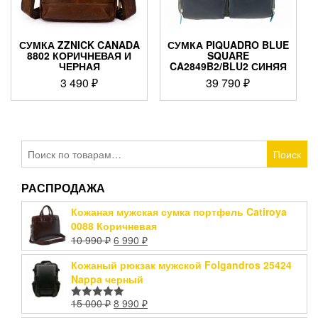
СУМКА ZZNICK CANADA
СУМКА PIQUADRO BLUE
8802 КОРИЧНЕВАЯ И
SQUARE
ЧЕРНАЯ
CA2849B2/BLU2 СИНЯЯ
3 490
₽
39 790
₽
Искать:
Поиск
РАСПРОДАЖА
Кожаная мужская сумка портфель Catiroya
0088 Коричневая
10 990
₽
6 990
₽
Кожаный рюкзак мужской Folgandros 25424
Nappa черный
15 000
₽
8 990
₽
Оценка
5.00
из 5