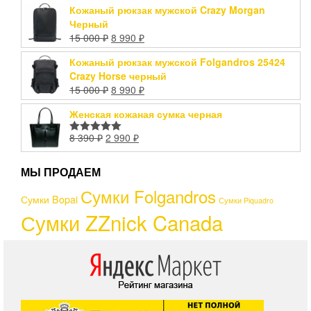
Кожаный рюкзак мужской Crazy Morgan
Черный
15 000
₽
8 990
₽
Кожаный рюкзак мужской Folgandros 25424
Crazy Horse черный
15 000
₽
8 990
₽
Женская кожаная сумка черная
8 390
₽
2 990
₽
Оценка
5.00
из 5
МЫ ПРОДАЕМ
Сумки Folgandros
Сумки Bopai
Сумки Piquadro
Сумки ZZnick Canada