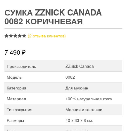
СУМКА ZZNICK CANADA
0082 КОРИЧНЕВАЯ
(
2
отзыва клиентов)
Рейтинг
2
5.00
из 5 на
7 490
₽
основе
опроса
пользователей
Производитель
ZZnick Canada
Модель
0082
Категория
Для мужчин
Материал
100% натуральная кожа
Тип закрытия
Молнии и застежки
Размеры
40 x 33 x 8 см.