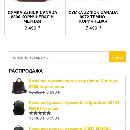
СУМКА ZZNICK CANADA
СУМКА ZZNICK CANADA
8806 КОРИЧНЕВАЯ И
0072 ТЕМНО-
ЧЕРНАЯ
КОРИЧНЕВАЯ
3 490
₽
7 490
₽
Искать:
Поиск
РАСПРОДАЖА
Кожаная мужская сумка портфель Catiroya
0088 Коричневая
10 990
₽
6 990
₽
Кожаный рюкзак мужской Folgandros 25424
Nappa черный
15 000
₽
8 990
₽
Оценка
5.00
из 5
Кожаный рюкзак мужской Crazy Morgan