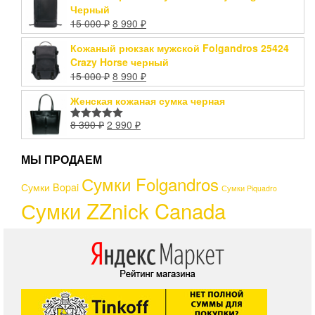
Черный
15 000
₽
8 990
₽
Кожаный рюкзак мужской Folgandros 25424
Crazy Horse черный
15 000
₽
8 990
₽
Женская кожаная сумка черная
8 390
₽
2 990
₽
Оценка
5.00
из 5
МЫ ПРОДАЕМ
Сумки Folgandros
Сумки Bopai
Сумки Piquadro
Сумки ZZnick Canada