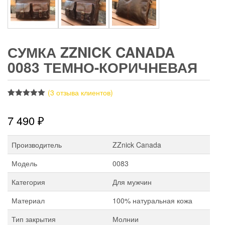
СУМКА ZZNICK CANADA
0083 ТЕМНО-КОРИЧНЕВАЯ
(
3
отзыва клиентов)
Рейтинг
3
5.00
из 5 на
7 490
₽
основе
опроса
пользователей
Производитель
ZZnick Canada
Модель
0083
Категория
Для мужчин
Материал
100% натуральная кожа
Тип закрытия
Молнии