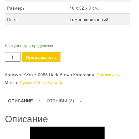
Размеры
40 x 32 x 9 см.
Цвет
Темно-коричневый
Доступно для предзаказа
Количество
Предзаказать
Сумка
ZZnick
Артикул:
ZZnick 0083 Dark Brown
Категория:
Предзаказы
Canada
Метка:
Сумки ZZnick Canada
0083
Темно-
ОПИСАНИЕ
ОТЗЫВЫ (3)
коричневая
Описание