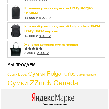
Оценка
5.00
из 5
Кожаный рюкзак мужской Crazy Morgan
Черный
15 000
₽
8 990
₽
Кожаный рюкзак мужской Folgandros 25424
Crazy Horse черный
15 000
₽
8 990
₽
Женская кожаная сумка черная
8 390
₽
2 990
₽
Оценка
5.00
из 5
МЫ ПРОДАЕМ
Сумки Folgandros
Сумки Bopai
Сумки Piquadro
Сумки ZZnick Canada